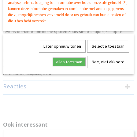
analysepartners toegang tot informatie over hoe u onze site gebruikt. Zij
kunnen deze informatie gebruiken in combinatie met andere gegevens
De ruime boodschappentas is in klein formaat te vouwen en zodoende
die zij mogelijk hebben verzameld door uw gebruik van hun diensten of
makkelijk mee te nemen in de bijgeleverde hoes. Om de hoes niet kwijt
die u hen hebt verstrekt.
te raken is deze aan de binnenzijde van de tas vastgenaaid en biedt
tevens de ruimte om kleine spullen zoals sleutels tijdelijk in op te
bergen.
Later opnieuw tonen
Selectie toestaan
herbruikbaar
lichtgewicht
Alles toestaan
Nee, niet akkoord
waterafstotend
Formaat: 38,5x6,0x59,0 cm
Reacties
Ook interessant