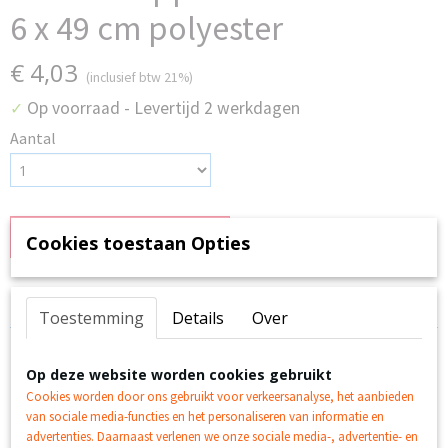
6 x 49 cm polyester
€ 4,03
(inclusief btw 21%)
Op voorraad
- Levertijd 2 werkdagen
✓
Aantal
IN WINKELWAGEN
Cookies toestaan Opties
Specificaties
Toestemming
Details
Over
EAN code
Omschrijving
8714982131271
Op deze website worden cookies gebruikt
Productcode leverancier
Esschert Design Opvouwbare boodschappentas
Cookies worden door ons gebruikt voor verkeersanalyse, het aanbieden
106748
van sociale media-functies en het personaliseren van informatie en
hond 39 x 6 x 49 cm polyester
advertenties. Daarnaast verlenen we onze sociale media-, advertentie- en