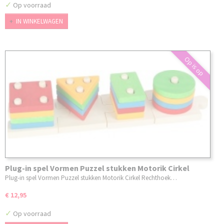
✓
Op voorraad
IN WINKELWAGEN
Op is op
Plug-in spel Vormen Puzzel stukken Motorik Cirkel
Rechthoek Driehoek Peuter Puzzel
Plug-in spel Vormen Puzzel stukken Motorik Cirkel Rechthoek…
€ 12,95
✓
Op voorraad