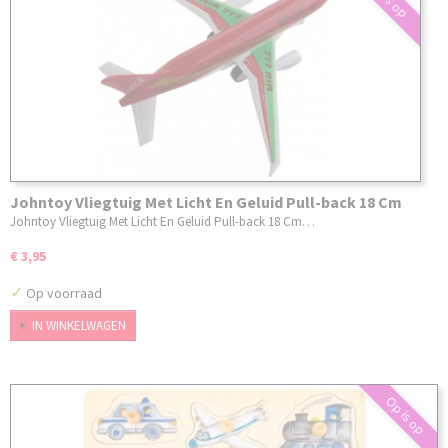
Johntoy Vliegtuig Met Licht En Geluid Pull-back 18 Cm
.Assorti
Johntoy Vliegtuig Met Licht En Geluid Pull-back 18 Cm…
€ 3,95
✓
Op voorraad
IN WINKELWAGEN
Op is op