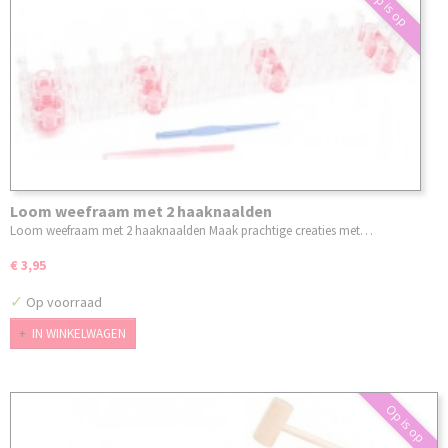
Op is op
Loom weefraam met 2 haaknaalden
Loom weefraam met 2 haaknaalden Maak prachtige creaties met…
€ 3,95
✓
Op voorraad
IN WINKELWAGEN
Op is op