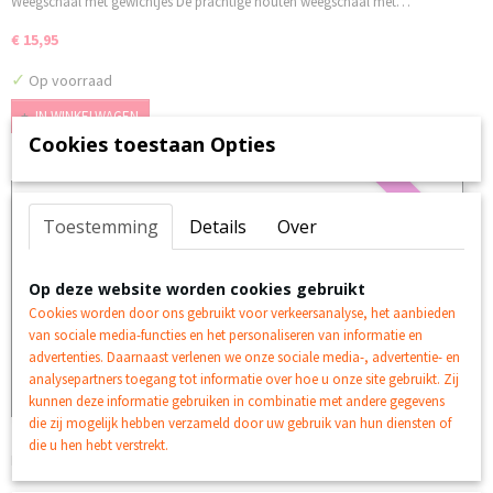
Weegschaal met gewichtjes De prachtige houten weegschaal met…
€ 15,95
✓
Op voorraad
IN WINKELWAGEN
Cookies toestaan Opties
Op is op
Toestemming
Details
Over
Op deze website worden cookies gebruikt
Cookies worden door ons gebruikt voor verkeersanalyse, het aanbieden
van sociale media-functies en het personaliseren van informatie en
advertenties. Daarnaast verlenen we onze sociale media-, advertentie- en
analysepartners toegang tot informatie over hoe u onze site gebruikt. Zij
kunnen deze informatie gebruiken in combinatie met andere gegevens
die zij mogelijk hebben verzameld door uw gebruik van hun diensten of
Metal Pull-back Kiepwagen 1:38
die u hen hebt verstrekt.
Metal Pull-back Kiepwagen 1:38 Stoere metalen kiepwagen in…