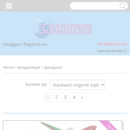
Inloggen
Registreren
UW WINKELWAGEN
Geen producten
(0)
Home
>
Koopjeshoek
>
Speelgoed
Sorteer op:
1
2
3
4
»
Op is op