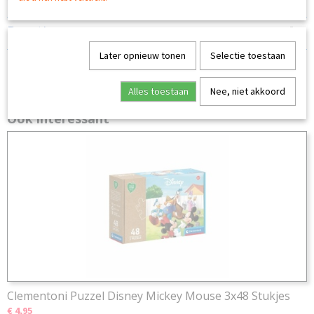
Voldoet aan de Europese norm EN71
Reacties
Later opnieuw tonen
Selectie toestaan
Alles toestaan
Nee, niet akkoord
Ook interessant
Clementoni Puzzel Disney Mickey Mouse 3x48 Stukjes
€ 4,95