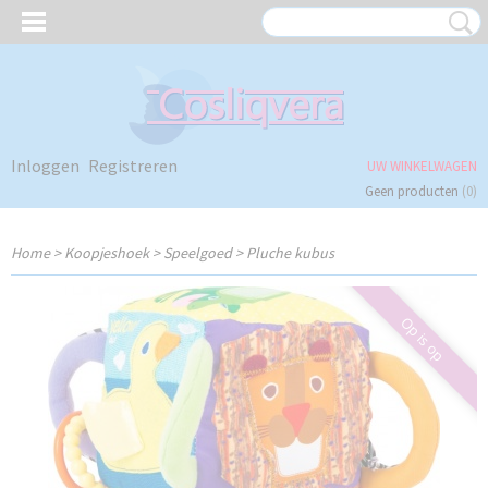
Inloggen
Registreren
UW WINKELWAGEN
Geen producten
(0)
Home
>
Koopjeshoek
>
Speelgoed
>
Pluche kubus
Op is op