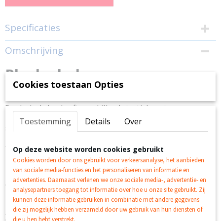
Specificaties
EAN code
Omschrijving
4020972106742
Pluche kubus
Cookies toestaan Opties
Prachtige activiteitenkubus met De Zeer Hongerige Rups
De pluche kubus heeft verschillende textielsoorten, een
bijtring en ringen, net zoals hij is uitgerust met twee
Toestemming
Details
Over
gripcirkels.
Het textiel van de mobile is van verschillende materialen die
vreemde geluiden maken als je ze aanraakt.
Op deze website worden cookies gebruikt
Cookies worden door ons gebruikt voor verkeersanalyse, het aanbieden
Maat ca.: 12 x 12 x 12 cm
van sociale media-functies en het personaliseren van informatie en
Materiaal: stof en meer
advertenties. Daarnaast verlenen we onze sociale media-, advertentie- en
Aantal onderdelen: 1
analysepartners toegang tot informatie over hoe u onze site gebruikt. Zij
Komt in een klein doosje
kunnen deze informatie gebruiken in combinatie met andere gegevens
in voetkleur Gewicht inclusief verpakking ca.: 0,25 kg
die zij mogelijk hebben verzameld door uw gebruik van hun diensten of
Aanbevolen voor kinderen vanaf 0 maanden
die u hen hebt verstrekt.