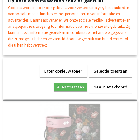
Op deze website worden cookies gebruikt
Cookies worden door ons gebruikt voor verkeersanalyse, het aanbieden
van sociale media-functies en het personaliseren van informatie en
advertenties. Daarnaast verlenen we onze sociale media-, advertentie- en
analysepartners toegang tot informatie over hoe u onze site gebruikt. Zij
kunnen deze informatie gebruiken in combinatie met andere gegevens
die zij mogelijk hebben verzameld door uw gebruik van hun diensten of
Ravensburger Mijn dierenvriendjes My first puzzle
die u hen hebt verstrekt.
Ravensburger Mijn dierenvriendjes My first puzzle…
€ 9,49
Later opnieuw tonen
Selectie toestaan
✘
Niet op voorraad
IN WINKELWAGEN
Alles toestaan
Nee, niet akkoord