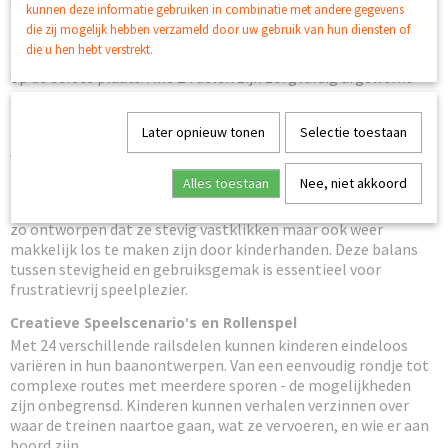
en vaardigheden van uw kind.
kunnen deze informatie gebruiken in combinatie met andere gegevens
die zij mogelijk hebben verzameld door uw gebruik van hun diensten of
Kwaliteit en Veiligheid Staan Voorop
die u hen hebt verstrekt.
Bij de productie van deze houten treinrails set staat veiligheid
op de eerste plaats. Alle 24 delen zijn zorgvuldig afgewerkt
met gladde oppervlakken zonder scherpe randen of splinters.
Het gebruikte hout is behandeld met kindvriendelijke, niet-
Later opnieuw tonen
Selectie toestaan
toxische vernis die voldoet aan alle Europese
veiligheidsnormen voor speelgoed.
Alles toestaan
Nee, niet akkoord
De stevige constructie van elk railsdeel garandeert dat de
banen stabiel blijven tijdens het spelen. De verbindingen zijn
zo ontworpen dat ze stevig vastklikken maar ook weer
makkelijk los te maken zijn door kinderhanden. Deze balans
tussen stevigheid en gebruiksgemak is essentieel voor
frustratievrij speelplezier.
Creatieve Speelscenario's en Rollenspel
Met 24 verschillende railsdelen kunnen kinderen eindeloos
variëren in hun baanontwerpen. Van een eenvoudig rondje tot
complexe routes met meerdere sporen - de mogelijkheden
zijn onbegrensd. Kinderen kunnen verhalen verzinnen over
waar de treinen naartoe gaan, wat ze vervoeren, en wie er aan
boord zijn.