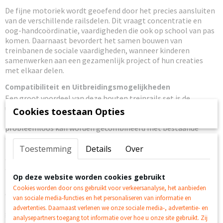
De fijne motoriek wordt geoefend door het precies aansluiten
van de verschillende railsdelen. Dit vraagt concentratie en
oog-handcoördinatie, vaardigheden die ook op school van pas
komen. Daarnaast bevordert het samen bouwen van
treinbanen de sociale vaardigheden, wanneer kinderen
samenwerken aan een gezamenlijk project of hun creaties
met elkaar delen.
Compatibiliteit en Uitbreidingsmogelijkheden
Een groot voordeel van deze houten treinrails set is de
universele compatibiliteit met de meeste andere houten
Cookies toestaan Opties
treinsystemen op de markt. Dit betekent dat de set
probleemloos kan worden gecombineerd met bestaande
collecties, waardoor de speelmogelijkheden exponentieel
toenemen. Of u nu al een verzameling heeft of dit uw eerste
Toestemming
Details
Over
aanschaf is, deze 24 delen vormen een perfecte basis of
aanvulling.
Op deze website worden cookies gebruikt
De uitbreidingsmogelijkheden zijn vrijwel onbeperkt. U kunt
Cookies worden door ons gebruikt voor verkeersanalyse, het aanbieden
de set later aanvullen met stations, bruggen, tunnels, en
van sociale media-functies en het personaliseren van informatie en
natuurlijk verschillende treinen en wagons. Dit maakt het een
advertenties. Daarnaast verlenen we onze sociale media-, advertentie- en
groeiend speelsysteem dat mee evolueert met de interesses
analysepartners toegang tot informatie over hoe u onze site gebruikt. Zij