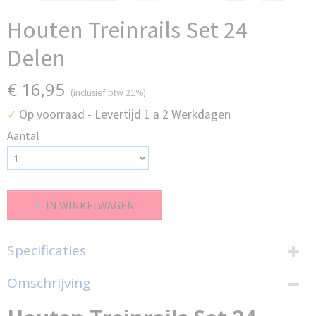
Houten Treinrails Set 24
Delen
€ 16,95
(inclusief btw 21%)
Op voorraad
- Levertijd 1 a 2 Werkdagen
✓
Aantal
IN WINKELWAGEN
Specificaties
Productcode
Omschrijving
EEA-1
EAN code