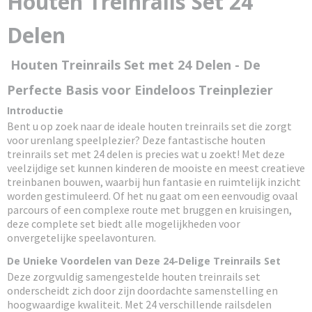
Houten Treinrails Set 24
4020972102577
Delen
Houten Treinrails Set met 24 Delen - De
Perfecte Basis voor Eindeloos Treinplezier
Introductie
Bent u op zoek naar de ideale houten treinrails set die zorgt
voor urenlang speelplezier? Deze fantastische houten
treinrails set met 24 delen is precies wat u zoekt! Met deze
veelzijdige set kunnen kinderen de mooiste en meest creatieve
treinbanen bouwen, waarbij hun fantasie en ruimtelijk inzicht
worden gestimuleerd. Of het nu gaat om een eenvoudig ovaal
parcours of een complexe route met bruggen en kruisingen,
deze complete set biedt alle mogelijkheden voor
onvergetelijke speelavonturen.
De Unieke Voordelen van Deze 24-Delige Treinrails Set
Deze zorgvuldig samengestelde houten treinrails set
onderscheidt zich door zijn doordachte samenstelling en
hoogwaardige kwaliteit. Met 24 verschillende railsdelen