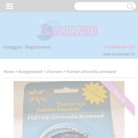
Inloggen
Registreren
UW WINKELWAGEN
Geen producten
(0)
Home
>
Koopjeshoek
>
Diversen
>
Foetsie citronella armband
Op is op