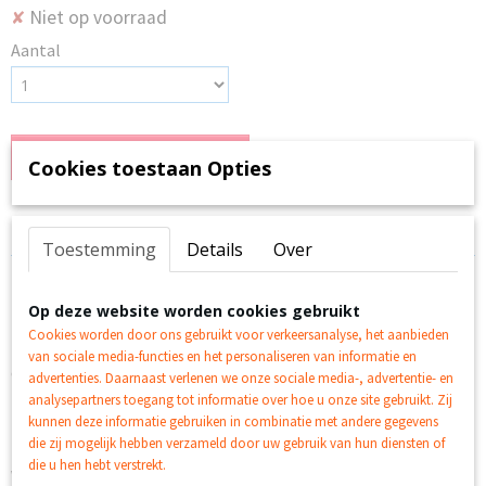
Niet op voorraad
✘
Aantal
IN WINKELWAGEN
Cookies toestaan Opties
Specificaties
Toestemming
Details
Over
Productcode
Omschrijving
K102254
Op deze website worden cookies gebruikt
Foetsie citronella armband
EAN code
Cookies worden door ons gebruikt voor verkeersanalyse, het aanbieden
8718215302254
De foetsie citronella armband werkt op basis van aromatische
van sociale media-functies en het personaliseren van informatie en
essentiele olien waaronder citronella
advertenties. Daarnaast verlenen we onze sociale media-, advertentie- en
analysepartners toegang tot informatie over hoe u onze site gebruikt. Zij
Deze olieen verspreiden een natuurlijke milde geur.
kunnen deze informatie gebruiken in combinatie met andere gegevens
die zij mogelijk hebben verzameld door uw gebruik van hun diensten of
die u hen hebt verstrekt.
Waarschuwing .Niet voor inwendig gebruik .