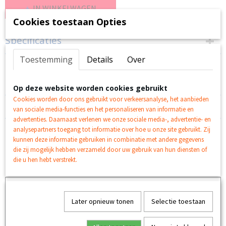
IN WINKELWAGEN
Cookies toestaan Opties
Specificaties
Toestemming
Details
Over
Productcode
Omschrijving
K1-7
EAN code
Starbright Viscose spons 14x9x3cm
Op deze website worden cookies gebruikt
5412276237403
Cookies worden door ons gebruikt voor verkeersanalyse, het aanbieden
Reacties
van sociale media-functies en het personaliseren van informatie en
advertenties. Daarnaast verlenen we onze sociale media-, advertentie- en
analysepartners toegang tot informatie over hoe u onze site gebruikt. Zij
kunnen deze informatie gebruiken in combinatie met andere gegevens
die zij mogelijk hebben verzameld door uw gebruik van hun diensten of
die u hen hebt verstrekt.
Ook interessant
Later opnieuw tonen
Selectie toestaan