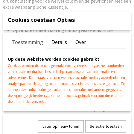
drukontlasting voor de wervelkolom en de gewrichten.Met een
extra wasbaar pluche kussentje.
Cookies toestaan Opties
Orthopedisch hondenkussen voor optimaal ligcomfort
Optimale drukontlasting dankzij visco-elastische
schuimstof
Toestemming
Details
Over
Past zich ongeacht de lighouding aan het lichaam van uw
hond aan
Visco-elastisch schuim keert altijd weer terug in zijn
Op deze website worden cookies gebruikt
Cookies worden door ons gebruikt voor verkeersanalyse, het aanbieden
oorspronkelijke vorm, ontlast de wervelkolom en de
van sociale media-functies en het personaliseren van informatie en
gewrichten
advertenties. Daarnaast verlenen we onze sociale media-, advertentie- en
Met name geschikt voor honden met
analysepartners toegang tot informatie over hoe u onze site gebruikt. Zij
gewrichtsproblemen, zwakke spieren en oudere honden
kunnen deze informatie gebruiken in combinatie met andere gegevens
Het speciale schuim slaat de lichaamswarmte op en zorgt
die zij mogelijk hebben verzameld door uw gebruik van hun diensten of
die u hen hebt verstrekt.
voor een aangenaam ligcomfort
De onderkant is voorzien van een antisliplaag
De rugleuning is afneembaar d.m.v. een ritssluiting
De hoes van het kussen is volledig afneembaar en
Later opnieuw tonen
Selectie toestaan
wasbaar tot 30 °C