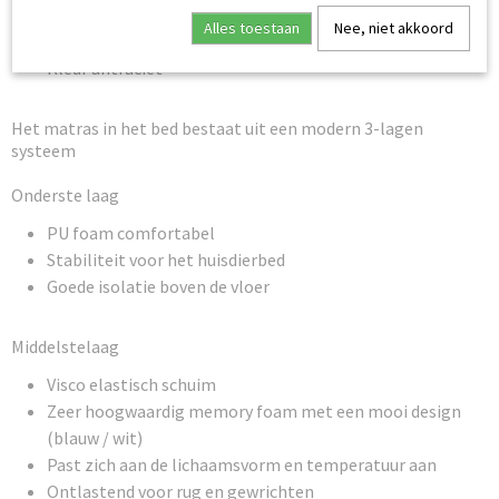
Afmeting 80 x 60 x 25 cm
Alles toestaan
Nee, niet akkoord
Met een extra wasbaar klein zacht kussentje
Kleur antraciet
Het matras in het bed bestaat uit een modern 3-lagen
systeem
Onderste laag
PU foam comfortabel
Stabiliteit voor het huisdierbed
Goede isolatie boven de vloer
Middelstelaag
Visco elastisch schuim
Zeer hoogwaardig memory foam met een mooi design
(blauw / wit)
Past zich aan de lichaamsvorm en temperatuur aan
Ontlastend voor rug en gewrichten