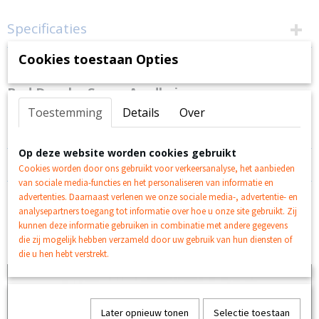
Specificaties
EAN code
Cookies toestaan Opties
Omschrijving
20200003
Productcode leverancier
Bad Douche Spons Aardbei
CD-1-92185
Toestemming
Details
Over
Heerlijk je wassen met deze mooie aarbei spons
Op deze website worden cookies gebruikt
Reacties
Cookies worden door ons gebruikt voor verkeersanalyse, het aanbieden
van sociale media-functies en het personaliseren van informatie en
advertenties. Daarnaast verlenen we onze sociale media-, advertentie- en
analysepartners toegang tot informatie over hoe u onze site gebruikt. Zij
kunnen deze informatie gebruiken in combinatie met andere gegevens
die zij mogelijk hebben verzameld door uw gebruik van hun diensten of
Ook interessant
die u hen hebt verstrekt.
Later opnieuw tonen
Selectie toestaan