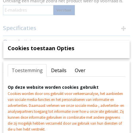
Ontvang een mailtje zodra het product weer op voorraad is.
Verstuur
Specificaties
EAN code
Omschrijving
4005556179541
Cookies toestaan Opties
Productcode leverancier
Ravensburger puzzellijm permanent 200 ml
905362
Bruto gewicht
Toestemming
Details
Over
0,35 Kg
Gebruiksklare lijm voor een duurzame fixatie van
Ravensburger puzzels. Leg ter bescherming van het
werkoppervlak folie of bakpapier onder de puzzel. Breng de
Op deze website worden cookies gebruikt
Ravensburger conserver aan op de afbeelding van de puzzel,
Cookies worden door ons gebruikt voor verkeersanalyse, het aanbieden
met name tussen op de naden. Indien nodig herhalen.
van sociale media-functies en het personaliseren van informatie en
Ongeveer 1 uur laten drogen. Na het drogen wordt de
advertenties. Daarnaast verlenen we onze sociale media-, advertentie- en
conserver doorzichtig. Na gebruik de spons van het flesje
analysepartners toegang tot informatie over hoe u onze site gebruikt. Zij
onder stromend water afspoelen en laten drogen. Let op: de
kunnen deze informatie gebruiken in combinatie met andere gegevens
inhoud is gevoelig voor kou, niet bewaren onder 0 °C. Voor
die zij mogelijk hebben verzameld door uw gebruik van hun diensten of
gebruik goed schudden. Na opening ca. 12 maanden houdbaar.
die u hen hebt verstrekt.
Puzzle conserver perm. van Ravensburger.