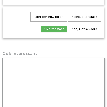
inhoud
200 ml puzzellijm in bus met applicatorspons
Later opnieuw tonen
Selectie toestaan
Reacties
Alles toestaan
Nee, niet akkoord
Ook interessant