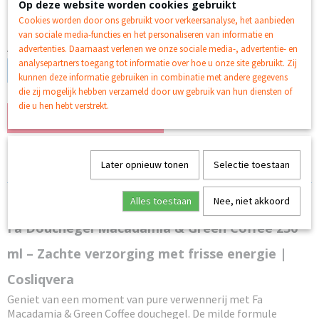
€ 1,79
Op deze website worden cookies gebruikt
(inclusief btw 21%)
Cookies worden door ons gebruikt voor verkeersanalyse, het aanbieden
Op voorraad
- Levertijd 1 a 2 Werkdagen
✓
van sociale media-functies en het personaliseren van informatie en
Aantal
advertenties. Daarnaast verlenen we onze sociale media-, advertentie- en
analysepartners toegang tot informatie over hoe u onze site gebruikt. Zij
kunnen deze informatie gebruiken in combinatie met andere gegevens
die zij mogelijk hebben verzameld door uw gebruik van hun diensten of
die u hen hebt verstrekt.
IN WINKELWAGEN
Specificaties
Later opnieuw tonen
Selectie toestaan
Productcode
Omschrijving
Alles toestaan
Nee, niet akkoord
Baa-4
EAN code
Fa Douchegel Macadamia & Green Coffee 250
3178040696631
ml – Zachte verzorging met frisse energie |
Cosliqvera
Geniet van een moment van pure verwennerij met Fa
Macadamia & Green Coffee douchegel. De milde formule