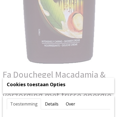
Fa Douchegel Macadamia &
Green Coffee 250 ml – Zachte
Cookies toestaan Opties
verzorging met frisse energie
| Cosliqvera
Toestemming
Details
Over