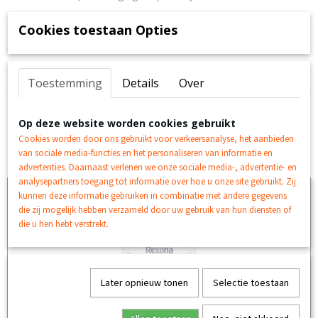
Productcode leverancier
DAB-2-56572
Verfrissende en verzorgende deodorant roller, beschermt de
Cookies toestaan Opties
hele dag. Werkt zweetgeur tegen en heeft de originele Brut-
geu
Reacties
Toestemming
Details
Over
Op deze website worden cookies gebruikt
Cookies worden door ons gebruikt voor verkeersanalyse, het aanbieden
van sociale media-functies en het personaliseren van informatie en
Ook interessant
advertenties. Daarnaast verlenen we onze sociale media-, advertentie- en
analysepartners toegang tot informatie over hoe u onze site gebruikt. Zij
kunnen deze informatie gebruiken in combinatie met andere gegevens
die zij mogelijk hebben verzameld door uw gebruik van hun diensten of
die u hen hebt verstrekt.
Later opnieuw tonen
Selectie toestaan