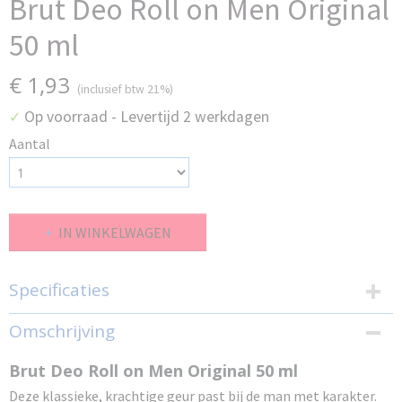
Brut Deo Roll on Men Original
50 ml
€ 1,93
(inclusief btw 21%)
Op voorraad
- Levertijd 2 werkdagen
✓
Aantal
IN WINKELWAGEN
Specificaties
Productcode
Omschrijving
DAB-2-56572
EAN code
Brut Deo Roll on Men Original 50 ml
30056572
Deze klassieke, krachtige geur past bij de man met karakter.