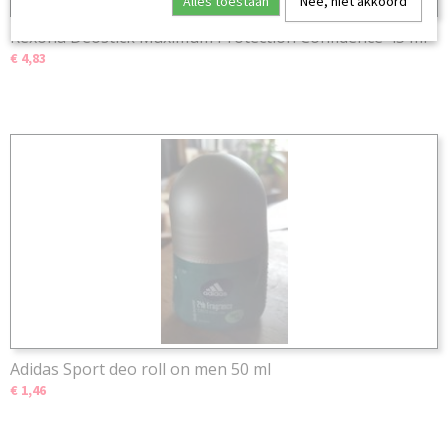
Alles toestaan
Nee, niet akkoord
Rexona Deostick Maximum Protection Confidence 45 ml
€ 4,83
Adidas Sport deo roll on men 50 ml
€ 1,46