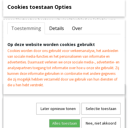
ml
Cookies toestaan Opties
Absolute Man van Bruno Banani is een aromatisch kruidige
geur. De topnoten bestaan uit grapefruit, mandarijn en zwarte
peper. Hartnoten bestaan uit viooltjesblad en lelietje-van-
dalen. Tot slot vindt u in de basisnoten tonkaboon, vanille,
Toestemming
Details
Over
amber en houtnoten.
Reacties
Op deze website worden cookies gebruikt
Cookies worden door ons gebruikt voor verkeersanalyse, het aanbieden
van sociale media-functies en het personaliseren van informatie en
advertenties. Daarnaast verlenen we onze sociale media-, advertentie- en
analysepartners toegang tot informatie over hoe u onze site gebruikt. Zij
kunnen deze informatie gebruiken in combinatie met andere gegevens
Ook interessant
die zij mogelijk hebben verzameld door uw gebruik van hun diensten of
die u hen hebt verstrekt.
Later opnieuw tonen
Selectie toestaan
Alles toestaan
Nee, niet akkoord