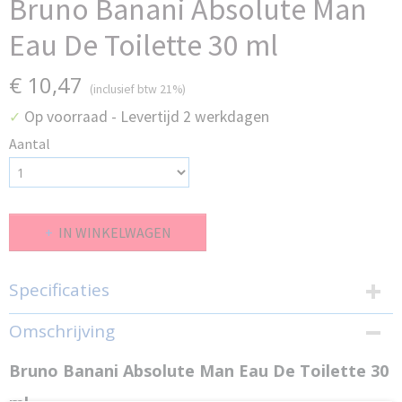
Bruno Banani Absolute Man
Eau De Toilette 30 ml
€ 10,47
(inclusief btw 21%)
Op voorraad
- Levertijd 2 werkdagen
✓
Aantal
IN WINKELWAGEN
Specificaties
EAN code
Omschrijving
737052769080
Productcode leverancier
Bruno Banani Absolute Man Eau De Toilette 30
DAB-2-69080