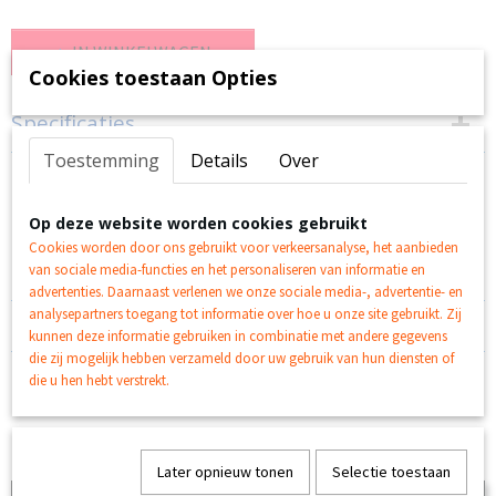
IN WINKELWAGEN
Cookies toestaan Opties
Specificaties
Toestemming
Details
Over
EAN code
Omschrijving
4015000230902
Productcode leverancier
Schwarzkopf Vital Haarverf nr 78 Koperrood
Op deze website worden cookies gebruikt
BAB-5-30902
Cookies worden door ons gebruikt voor verkeersanalyse, het aanbieden
met abrikozenolie, geeft uw haar een intens, levendig
van sociale media-functies en het personaliseren van informatie en
kleurresultaat, en dit week na week.
advertenties. Daarnaast verlenen we onze sociale media-, advertentie- en
analysepartners toegang tot informatie over hoe u onze site gebruikt. Zij
Reacties
kunnen deze informatie gebruiken in combinatie met andere gegevens
die zij mogelijk hebben verzameld door uw gebruik van hun diensten of
die u hen hebt verstrekt.
Ook interessant
Later opnieuw tonen
Selectie toestaan