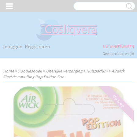
Inloggen
Registreren
UW WINKELWAGEN
Geen producten
(0)
Home
>
Koopjeshoek
>
Uiterlijke verzorging
>
Huisparfum
>
Airwick
Electric navulling Pop Edition Fun
Op is op