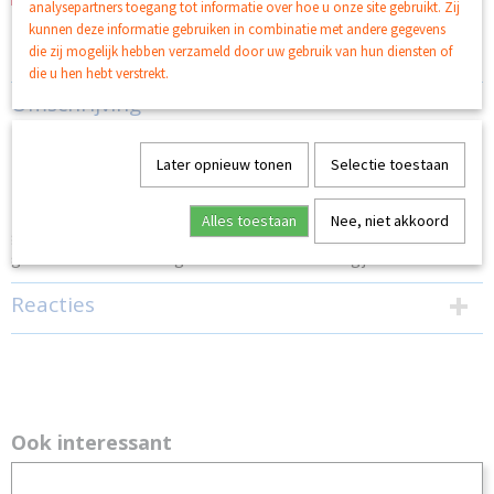
analysepartners toegang tot informatie over hoe u onze site gebruikt. Zij
kunnen deze informatie gebruiken in combinatie met andere gegevens
Specificaties
die zij mogelijk hebben verzameld door uw gebruik van hun diensten of
die u hen hebt verstrekt.
EAN code
Omschrijving
3059943023833
Bruto gewicht
Airwick Electric navulling Pop Edition Fun
Later opnieuw tonen
Selectie toestaan
0,25 Kg
De Elektrische Geurverspreider van Air Wick creëert een
heerlijk atmosfeer in je huis en verspreidt automatisch
heerlijke geuren, tot wel 75 dagen lang! Plug de
Alles toestaan
Nee, niet akkoord
geurverspreider in je stopcontact en kies zelf de gewenste
geurintensiteit. Deze geur bevat een een vleugje citrus
Reacties
Ook interessant