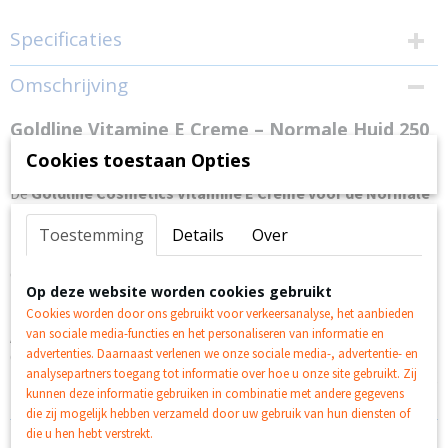
Specificaties
EAN code
Omschrijving
8710444230162
Bruto gewicht
Goldline Vitamine E Creme – Normale Huid 250
0,25 Kg
Cookies toestaan Opties
ml.
De
Goldline Cosmetics Vitamine E Crème voor de Normale
Huid
verzorgt de huid en laat een heerlijk fris gevoel achter.
Het toegevoegde vitamine E en Aloë Vera beschermen de huid
Toestemming
Details
Over
tegen schadelijke stoffen uit de omgeving en bevorderen de
doorbloeding.
Op deze website worden cookies gebruikt
Ingrediënten
Cookies worden door ons gebruikt voor verkeersanalyse, het aanbieden
van sociale media-functies en het personaliseren van informatie en
Aqua, Glycerin, Paraffinum Liquidum, Glyceryl Stearate SE,
advertenties. Daarnaast verlenen we onze sociale media-, advertentie- en
Cetyl Alcohol, Dimeticone, Tocoperyl Acetate, Aloe
analysepartners toegang tot informatie over hoe u onze site gebruikt. Zij
Barbadensis Gel, Parfum, Phenoxyethanol, Tetrasodium EDTA,
kunnen deze informatie gebruiken in combinatie met andere gegevens
Methylisothiazolinone, Sodium Hydroxide
die zij mogelijk hebben verzameld door uw gebruik van hun diensten of
die u hen hebt verstrekt.
Reacties